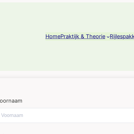
Home
Praktijk & Theorie
Rijlespak
oornaam