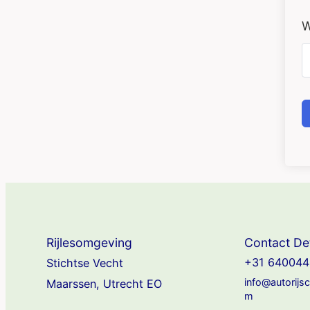
W
Rijlesomgeving
Contact Det
+31 640044
Stichtse Vecht
info@autorijs
Maarssen, Utrecht EO
m