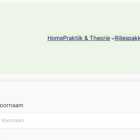
Home
Praktijk & Theorie
Rijlespak
oornaam