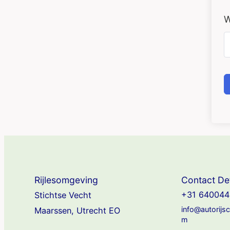
W
Rijlesomgeving
Contact Det
+31 640044
Stichtse Vecht
info@autorijs
Maarssen, Utrecht EO
m