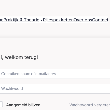
me
Praktijk & Theorie
Rijlespakketten
Over ons
Contact
i, welkom terug!
Aangemeld blijven
Wachtwoord vergete