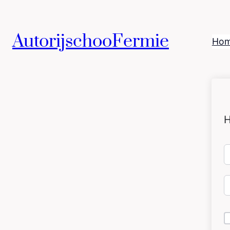
AutorijschooFermie
Ho
H