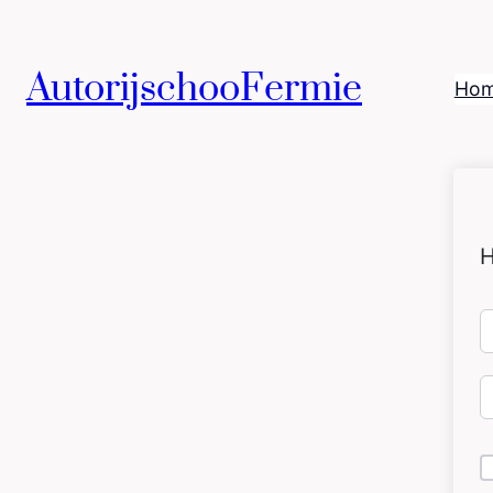
AutorijschooFermie
Ho
H