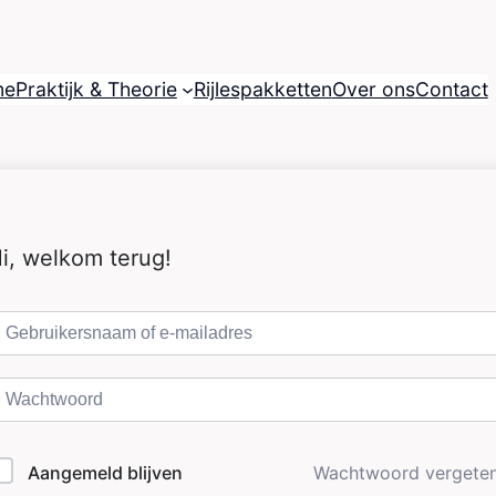
me
Praktijk & Theorie
Rijlespakketten
Over ons
Contact
i, welkom terug!
Aangemeld blijven
Wachtwoord vergete