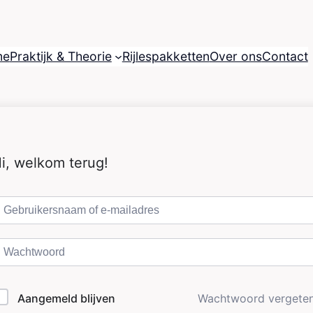
me
Praktijk & Theorie
Rijlespakketten
Over ons
Contact
i, welkom terug!
Aangemeld blijven
Wachtwoord vergete