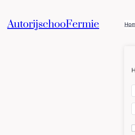
AutorijschooFermie
Ho
H