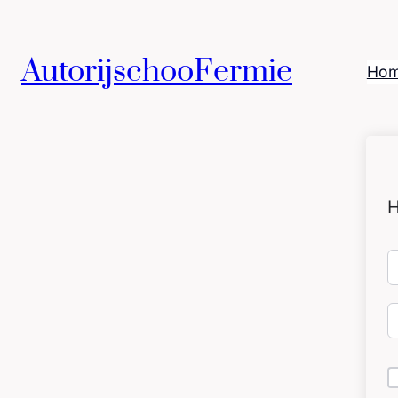
AutorijschooFermie
Ho
H