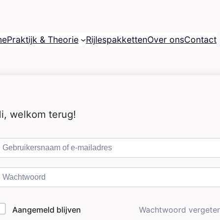
me
Praktijk & Theorie
Rijlespakketten
Over ons
Contact
i, welkom terug!
Aangemeld blijven
Wachtwoord vergete